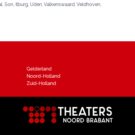
l
,
Son
,
Ilburg
,
Uden
,
Valkenswaard
,
Veldhoven
,
Gelderland
Noord-Holland
Zuid-Holland