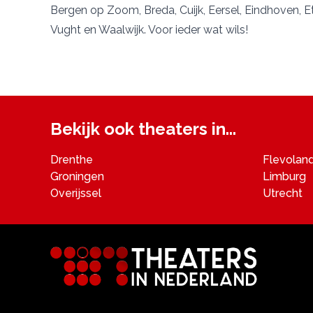
Bergen op Zoom
,
Breda
,
Cuijk
,
Eersel
,
Eindhoven
,
E
Vught
en
Waalwijk
. Voor ieder wat wils!
Bekijk ook theaters in...
Drenthe
Flevolan
Groningen
Limburg
Overijssel
Utrecht