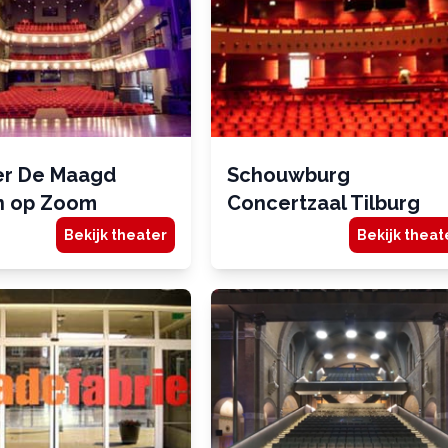
er De Maagd
Schouwburg
n op Zoom
Concertzaal Tilburg
Bekijk theater
Bekijk theat