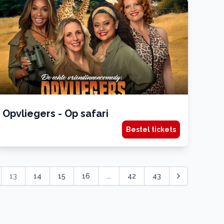
Opvliegers - Op safari
Bestel tickets
13
14
15
16
...
42
43