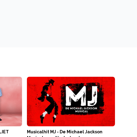
LIET
Musicalhit MJ - De Michael Jackson