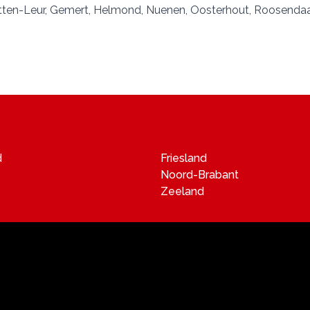
tten-Leur
,
Gemert
,
Helmond
,
Nuenen
,
Oosterhout
,
Roosendaa
d
Friesland
Noord-Brabant
Zeeland