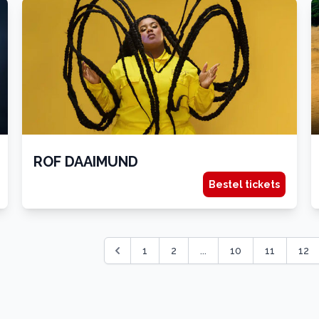
ROF DAAIMUND
Bestel tickets
1
2
...
10
11
12