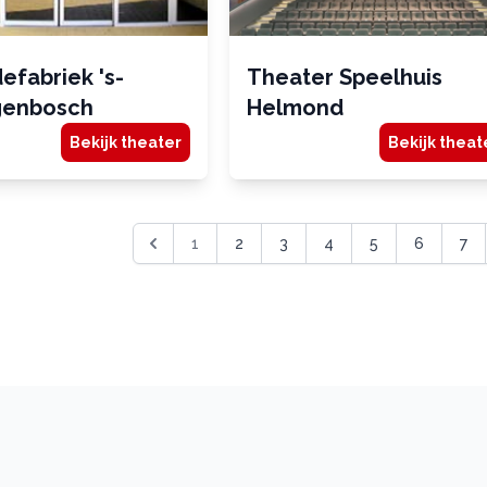
efabriek 's-
Theater Speelhuis
genbosch
Helmond
Bekijk theater
Bekijk theat
1
2
3
4
5
6
7