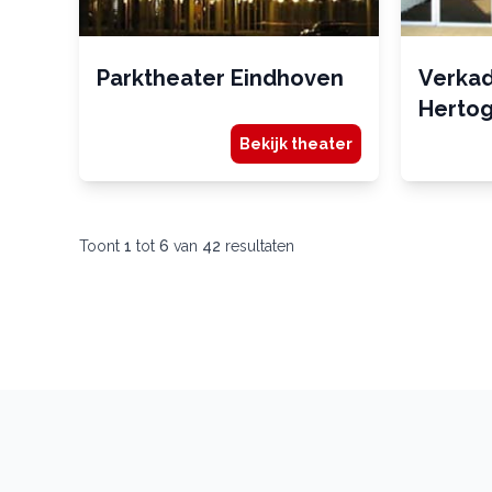
Parktheater Eindhoven
Verkad
Herto
Bekijk theater
Toont
1
tot
6
van
42
resultaten